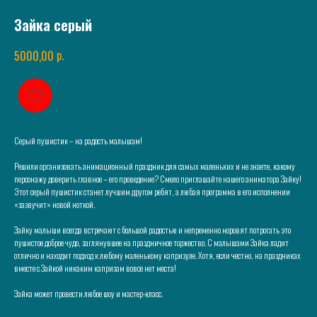
Зайка серый
р.
5000,00
Серый пушистик – на радость малышам!
Решили организовать анимационный праздник для самых маленьких и не знаете, какому
персонажу доверить главное – его проведение? Смело приглашайте нашего аниматора Зайку!
Этот серый пушистик станет лучшим другом ребят, а любая программа в его исполнении
«зазвучит» новой ноткой.
Зайку малыши всегда встречают с большой радостью и непременно норовят потрогать это
пушистое доброе чудо, заглянувшее на праздничное торжество. С малышами Зайка ладит
отлично и находит подход к любому маленькому капризуле. Хотя, если честно, на праздниках
вместе с Зайкой никаким капризам вовсе нет места!
Зайка может провести любое шоу и мастер-класс.