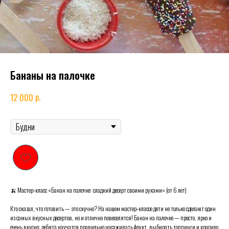
Бананы на палочке
р.
12 000
Будни или выходные, праздничные дни
🍌 Мастер‑класс «Банан на палочке: сладкий десерт своими руками» (от 6 лет)
Кто сказал, что готовить — это скучно? На нашем мастер‑классе дети не только сделают один
из самых вкусных десертов, но и отлично повеселятся! Банан на палочке — просто, ярко и
очень вкусно: ребята научатся правильно насаживать фрукт, выбирать топпинги и красиво