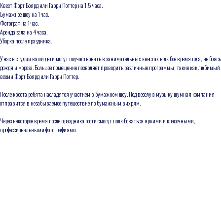
Квест Форт Боярд или Гарри Поттер на 1,5 часа.
Бумажное шоу на 1 час.
Фотограф на 1 час.
Аренда зала на 4 часа.
Уборка после праздника.
У нас в студии ваши дети могут поучаствовать в занимательных квестах в любое время года, не боясь
дождя и мороза. Большое помещение позволяет проводить различные программы, такие как любимый
всеми Форт Боярд или Гарри Поттер.
После квеста ребята насладятся участием в бумажном шоу. Под веселую музыку шумная компания
отправится в незабываемое путешествие по бумажным вихрям.
Через некоторое время после праздника гости смогут полюбоваться яркими и красочными,
профессиональными фотографиями.