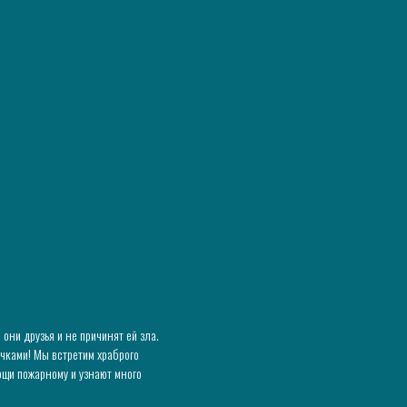
они друзья и не причинят ей зла.
ичками! Мы встретим храброго
ощи пожарному и узнают много