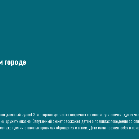
м городе
пи длинный чулок! Эта озорная девчонка встречает на своем пути спички, думая что 
ими дружить опасно! Запутанный сюжет расскажет детям о правилах поведения со сп
сскажет детям о важных правилах обращения с огнём. Дети сами проявят себя в пом