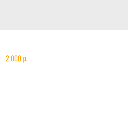
Грибной жульен
р.
2 000
Грибной жульен