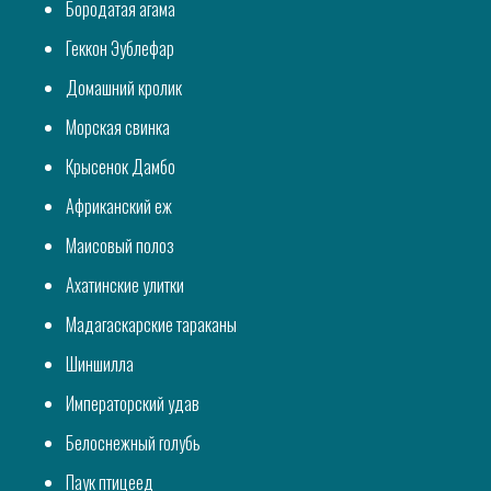
Бородатая агама
Геккон Эублефар
Домашний кролик
Морская свинка
Крысенок Дамбо
Африканский еж
Маисовый полоз
Ахатинские улитки
Мадагаскарские тараканы
Шиншилла
Императорский удав
Белоснежный голубь
Паук птицеед