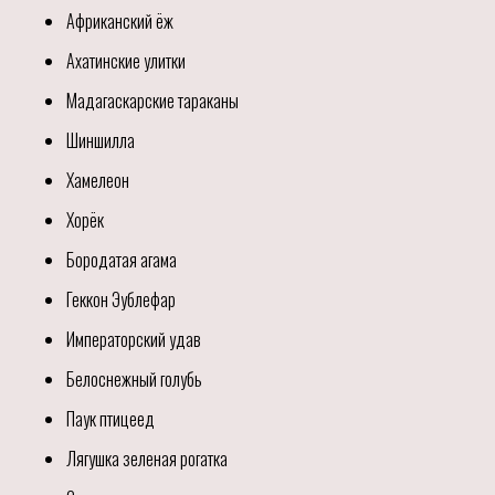
Африканский ёж
Ахатинские улитки
Мадагаскарские тараканы
Шиншилла
Хамелеон
Хорёк
Бородатая агама
Геккон Эублефар
Императорский удав
Белоснежный голубь
Паук птицеед
Лягушка зеленая рогатка