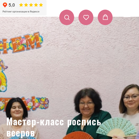
Мастер-класс роспись
вееров