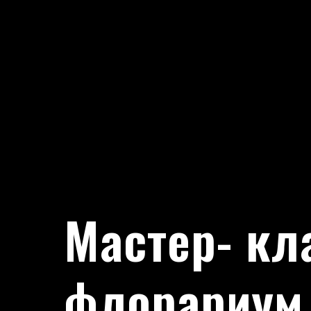
Мастер- кл
флорариум