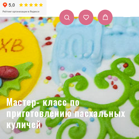
Мастер- класс по
приготовлению пасхальных
куличей