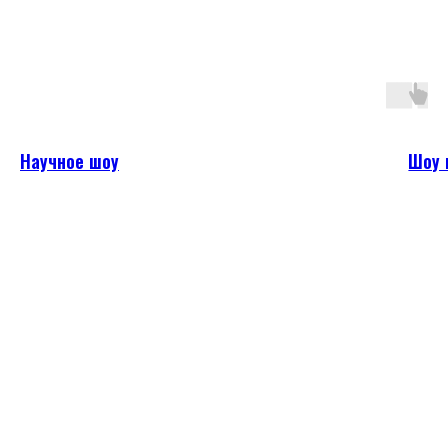
Научное шоу
Шоу 