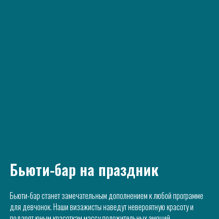
Бьюти-бар на праздник
Бьюти-бар станет замечательным дополнением к любой программе
для девчонок. Наши визажисты наведут невероятную красоту и
подарят юным красоткам массу положительных эмоций.