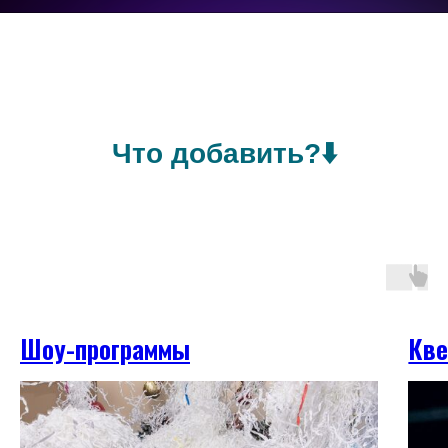
Что добавить?⬇️
Шоу-программы
Кве