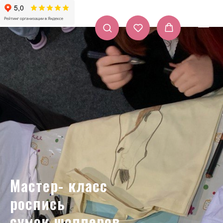
Мастер- класс
роспись
сумок шопперов