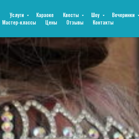
е
Услуги
Караоке
Квесты
Шоу
Вечеринки
Мастер-классы
Цены
Отзывы
Контакты