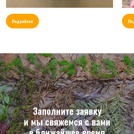
Подробнее
По
Заполните заявку
и мы свяжемся с вами
в ближайшее время