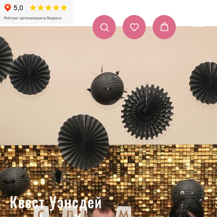
Квест Уэнсдей